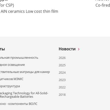
for CSP)
Co-fire
 AIN ceramics Low cost thin film
ты
Новости
ильная промышленность
2026
дное освещение
2025
ствительные матрицы для камер
2024
датчиков МЭМС
2023
фраструктура
2022
ckaging Technology for All-Solid-
2018
 Rechargeable Batteries
кно - компоненты ВОЛС