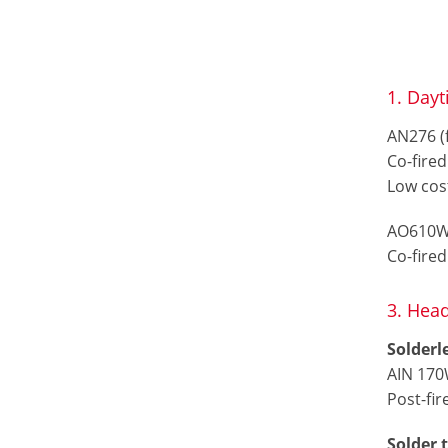
1. Day
AN276 (
Co-fire
Low cost
AO610
Co-fire
3. Hea
Solderl
AIN 170
Post-fir
Solder 