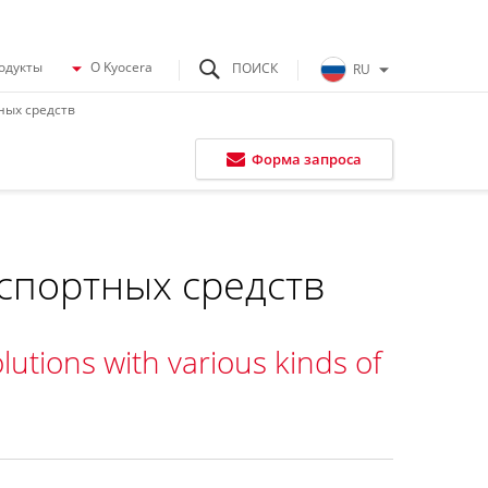
одукты
O Kyocera
RU
ных средств
Форма запроса
спортных средств
lutions with various kinds of