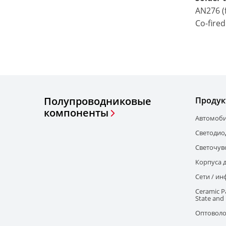
AN276 (
Co-fired
Полупроводниковые
Продук
компоненты
Автомоб
Светодио
Светочув
Корпуса 
Сети / ин
Ceramic Pa
State and
Оптоволо