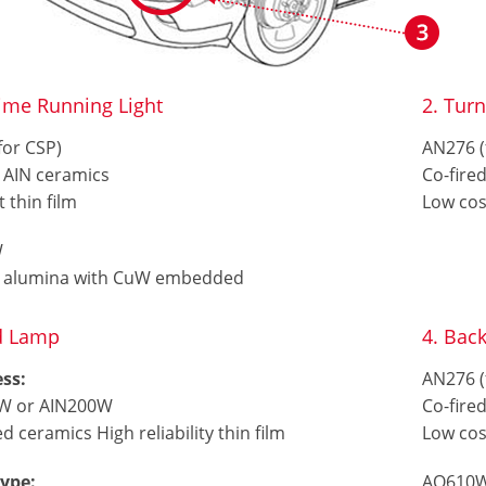
time Running Light
2. Turn
for CSP)
AN276 (
d AIN ceramics
Co-fire
 thin film
Low cost
W
d alumina with CuW embedded
d Lamp
4. Back
ess:
AN276 (
W or AIN200W
Co-fire
ed ceramics High reliability thin film
Low cost
type:
AO610