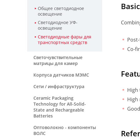
Basi
Общее светодиодное
освещение
Combing
Светодиодное УФ-
освещение
Светодиодные фары для
Post-
транспортных средств
Co-fi
Светочувствительные
матрицы для камер
Feat
Корпуса датчиков МЭМС
Сети / инфраструктура
High 
Ceramic Packaging
High r
Technology for All-Solid-
Good 
State and Rechargeable
Batteries
Оптоволокно - компоненты
Refer
ВОЛС